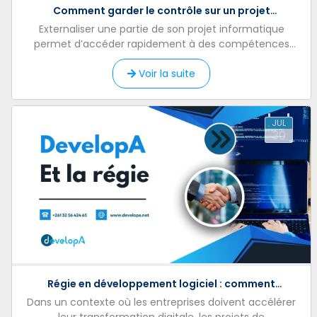
Comment garder le contrôle sur un projet
informatique externalisé ?
Externaliser une partie de son projet informatique
permet d’accéder rapidement à des compétences
techniques, de renforcer une équipe et d'accélérer le
développe...
Voir la suite
JUL
30
Régie en développement logiciel : comment
DevelopA renforce les équipes IT avec son expertise
Dans un contexte où les entreprises doivent accélérer