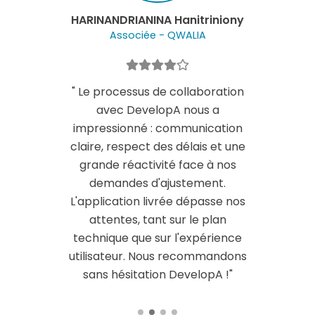
anitriniony
Narindra ANDRIAMAHE
WALIA
Gérant et propriétaire de I
ollaboration
"
Avec DevelopA, nous 
 nous a
trouvé un véritable part
mmunication
stratégique. Les outils qu'
délais et une
développés renforcent auj
 face à nos
la visibilité et la croissa
stement.
notre entreprise.
"
e dépasse nos
r le plan
l'expérience
recommandons
evelopA !
"