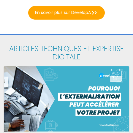
1
2
3
4
En savoir plus sur DevelopA
ARTICLES TECHNIQUES ET EXPERTISE
DIGITALE
AUG
05