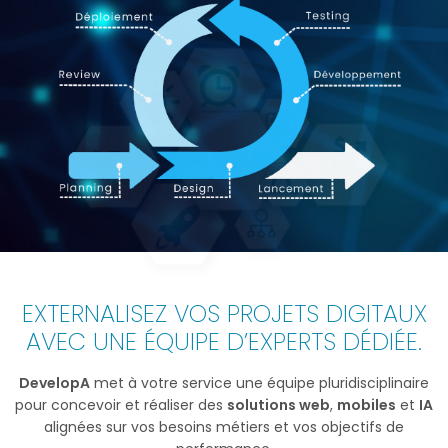
EXTERNALISEZ VOS PROJETS DIGITAUX
AVEC UNE ÉQUIPE D’EXPERTS DÉDIÉE.
DevelopA
met à votre service une équipe pluridisciplinaire
pour concevoir et réaliser des
solutions web
,
mobiles
et
IA
alignées sur vos besoins métiers et vos objectifs de