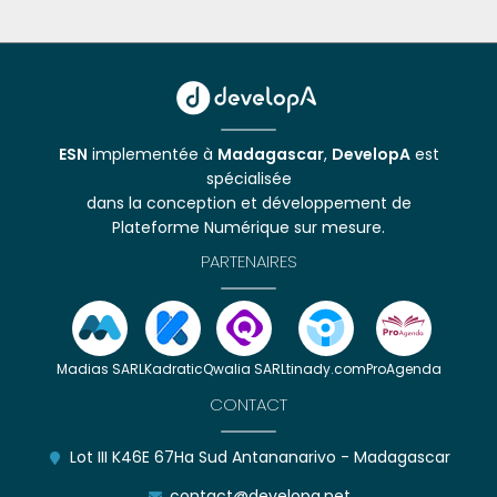
ESN
implementée à
Madagascar
,
DevelopA
est
spécialisée
dans la conception et développement de
Plateforme Numérique sur mesure.
PARTENAIRES
Madias SARL
Kadratic
Qwalia SARL
tinady.com
ProAgenda
CONTACT
Lot III K46E 67Ha Sud Antananarivo - Madagascar
contact@developa.net