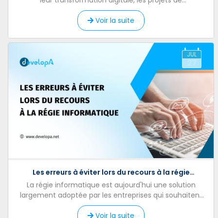
leur transformation digitale, les projets de
développement logiciel deviennent de plus en plus
complexes. ...
Voir la suite
JUL
27
Les erreurs à éviter lors du recours à la régie
informatique
La régie informatique est aujourd'hui une solution
largement adoptée par les entreprises qui souhaitent
renforcer rapidement leurs équipes de développement.
Voir la suite
En ...