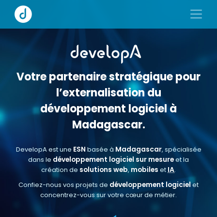
Votre partenaire stratégique pour
l’externalisation du
développement logiciel à
Madagascar.
ESN
Madagascar
DevelopA est une
basée à
, spécialisée
développement logiciel sur mesure
dans le
et la
solutions web
mobiles
IA
création de
,
et
.
développement logiciel
Confiez-nous vos projets de
et
concentrez-vous sur votre cœur de métier.