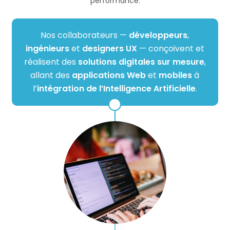
performance.
Nos collaborateurs —
développeurs
,
ingénieurs
et
designers UX
— conçoivent et
réalisent des
solutions digitales sur mesure
,
allant des
applications Web
et
mobiles
à
l’
intégration de l’Intelligence Artificielle
.